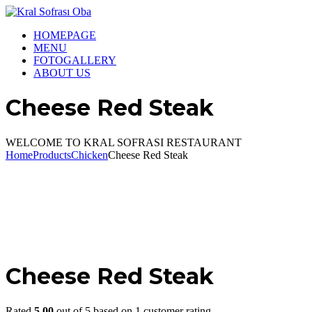
HOMEPAGE
MENU
FOTOGALLERY
ABOUT US
Cheese Red Steak
WELCOME TO KRAL SOFRASI RESTAURANT
Home
Products
Chicken
Cheese Red Steak
Cheese Red Steak
Rated
5.00
out of 5 based on
1
customer rating