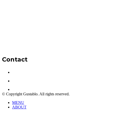
Contact
Oba, Mesut Cad. Şelale Sitesi No:1, 07460 Alanya/Antalya
info@kralsofrasioba.com
Reservation : +90242 514 4634
© Copyright
Gustablo.
All rights reserved.
MENU
ABOUT