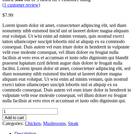
(
1
customer review)
$
7.99
Lorem ipsum dolor sit amet, consectetuer adipiscing elit, sed diam
nonummy nibh euismod tincid unt ut laoreet dolore magna aliquam
erat volutpat. Ut wisi enim ad minim veniam, quis nostrud exerci
tation ullamcorper suscipit lobortis nisl ut aliquip ex ea commodo
consequat. Duis autem vel eum iriure dolor in hendrerit in vulputate
velit esse molestie consequat, vel illum dolore eu feugiat nulla
facilisis at vero eros et accumsan et iusto odio dignissim qui blandit
praesent luptatum zzril delenit augue duis dolore te feugait nulla
facilisi. Lorem ipsum dolor sit amet, consectetuer adipiscing elit, sed
diam nonummy nibh euismod tincidunt ut laoreet dolore magna
aliquam erat volutpat. Ut wisi enim ad minim veniam, quis nostrud
exerci tation ullamcorper suscipit lobortis nisl ut aliquip ex ea
commodo consequat. Duis autem vel eum iriure dolor in hendrerit in
vulputate velit esse molestie consequat, vel illum dolore eu feugiat
nulla facilisis at vero eros et accumsan et iusto odio dignissim qui.
Cheese
Red
Add to cart
Steak
Categories:
Chicken
,
Mushrooms
,
Steak
quantity
Description